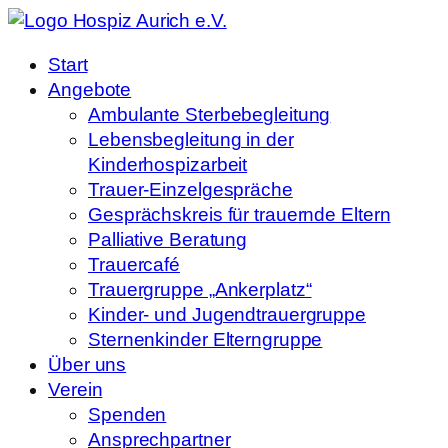
Start
Angebote
Ambulante Sterbebegleitung
Lebensbegleitung in der
Kinderhospizarbeit
Trauer-Einzelgespräche
Gesprächskreis für trauernde Eltern
Palliative Beratung
Trauercafé
Trauergruppe „Ankerplatz“
Kinder- und Jugendtrauergruppe
Sternenkinder Elterngruppe
Über uns
Verein
Spenden
Ansprechpartner