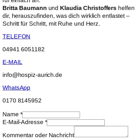
ruf einfach an.
Britta Baumann
und
Klaudia Christoffers
helfen
dir, herauszufinden, was dich wirklich entlastet –
Schritt für Schritt, mit Ruhe und Herz.
TELEFON
04941 6051182
E-MAIL
info@hospiz-aurich.de
WhatsApp
0170 8145952
Name
*
E-Mail-Adresse
*
oder
Kommentar oder Nachricht
Kommentar