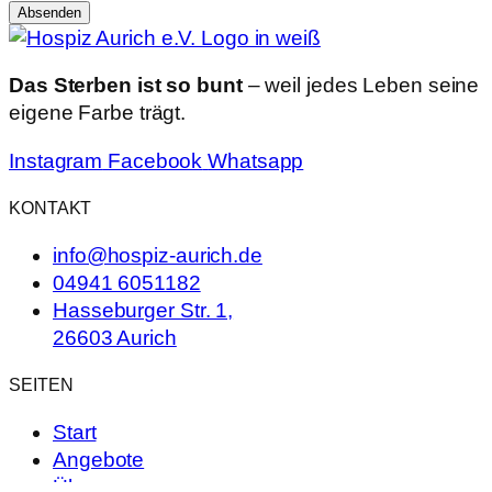
Absenden
Nachricht
Das Sterben ist so bunt
– weil jedes Leben seine
eigene Farbe trägt.
Instagram
Facebook
Whatsapp
KONTAKT
info@hospiz-aurich.de
04941 6051182
Hasseburger Str. 1,
26603 Aurich
SEITEN
Start
Angebote
Über uns