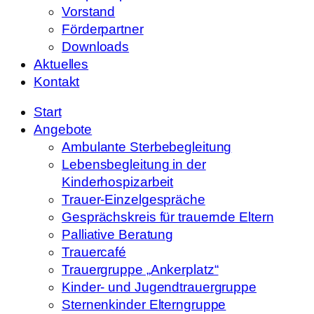
Vorstand
Förderpartner
Downloads
Aktuelles
Kontakt
Start
Angebote
Ambulante Sterbebegleitung
Lebensbegleitung in der
Kinderhospizarbeit
Trauer-Einzelgespräche
Gesprächskreis für trauernde Eltern
Palliative Beratung
Trauercafé
Trauergruppe „Ankerplatz“
Kinder- und Jugendtrauergruppe
Sternenkinder Elterngruppe