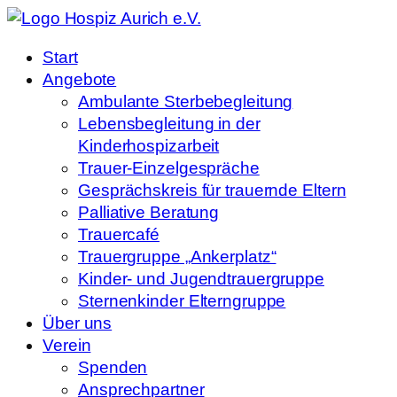
Start
Angebote
Ambulante Sterbebegleitung
Lebensbegleitung in der
Kinderhospizarbeit
Trauer-Einzelgespräche
Gesprächskreis für trauernde Eltern
Palliative Beratung
Trauercafé
Trauergruppe „Ankerplatz“
Kinder- und Jugendtrauergruppe
Sternenkinder Elterngruppe
Über uns
Verein
Spenden
Ansprechpartner