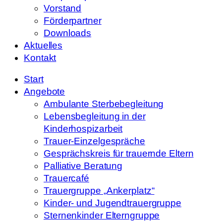
Vorstand
Förderpartner
Downloads
Aktuelles
Kontakt
Start
Angebote
Ambulante Sterbebegleitung
Lebensbegleitung in der
Kinderhospizarbeit
Trauer-Einzelgespräche
Gesprächskreis für trauernde Eltern
Palliative Beratung
Trauercafé
Trauergruppe „Ankerplatz“
Kinder- und Jugendtrauergruppe
Sternenkinder Elterngruppe