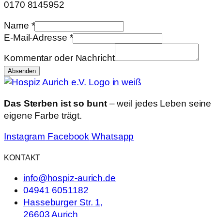
0170 8145952
Kommentar
Name
*
E-
E-Mail-Adresse
*
Mail-
Kommentar oder Nachricht
Adresse
Absenden
Nachricht
Das Sterben ist so bunt
– weil jedes Leben seine
eigene Farbe trägt.
Instagram
Facebook
Whatsapp
KONTAKT
info@hospiz-aurich.de
04941 6051182
Hasseburger Str. 1,
26603 Aurich