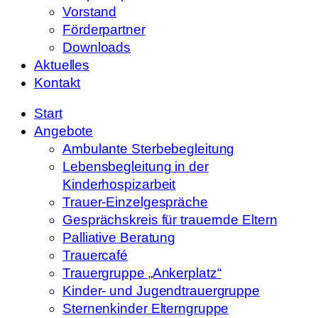
Vorstand
Förderpartner
Downloads
Aktuelles
Kontakt
Start
Angebote
Ambulante Sterbebegleitung
Lebensbegleitung in der
Kinderhospizarbeit
Trauer-Einzelgespräche
Gesprächskreis für trauernde Eltern
Palliative Beratung
Trauercafé
Trauergruppe „Ankerplatz“
Kinder- und Jugendtrauergruppe
Sternenkinder Elterngruppe