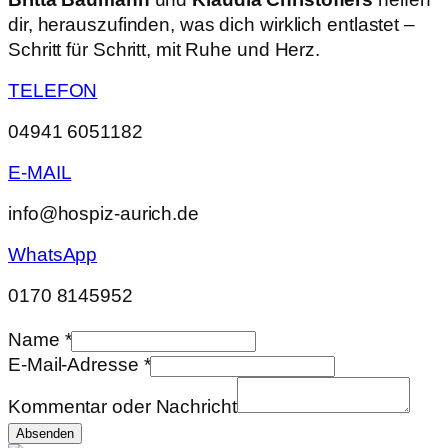
dir, herauszufinden, was dich wirklich entlastet –
Schritt für Schritt, mit Ruhe und Herz.
TELEFON
04941 6051182
E-MAIL
info@hospiz-aurich.de
WhatsApp
0170 8145952
Name
*
E-Mail-Adresse
*
oder
Kommentar oder Nachricht
Name
Absenden
Nachricht