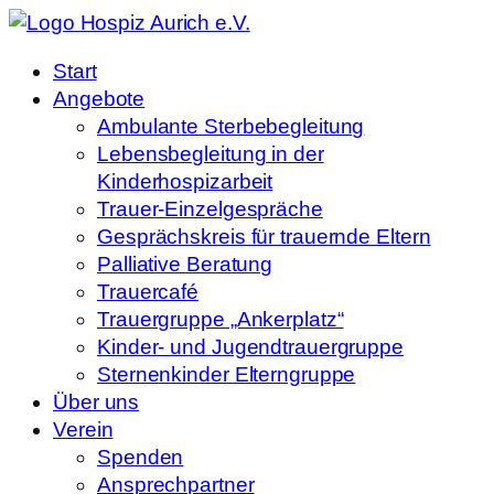
Start
Angebote
Ambulante Sterbebegleitung
Lebensbegleitung in der
Kinderhospizarbeit
Trauer-Einzelgespräche
Gesprächskreis für trauernde Eltern
Palliative Beratung
Trauercafé
Trauergruppe „Ankerplatz“
Kinder- und Jugendtrauergruppe
Sternenkinder Elterngruppe
Über uns
Verein
Spenden
Ansprechpartner